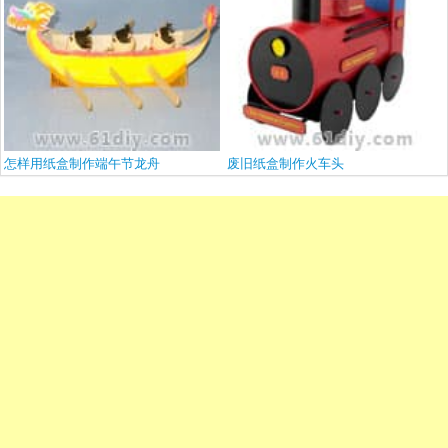
怎样用纸盒制作端午节龙舟
废旧纸盒制作火车头