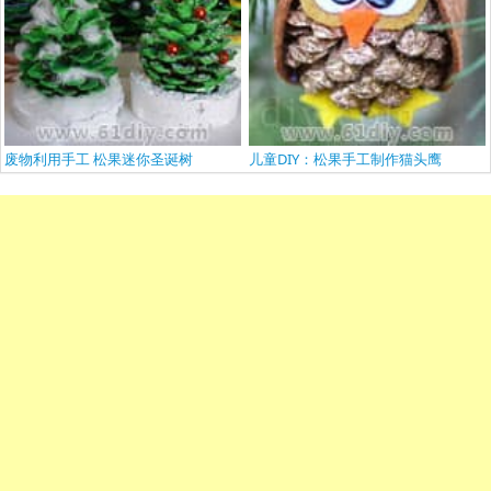
废物利用手工 松果迷你圣诞树
儿童DIY：松果手工制作猫头鹰