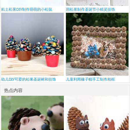
粘土松果DIY制作萌萌的小松鼠
用松果制作圣诞节小精灵挂饰
幼儿DIY可爱的松果圣诞树和挂饰
儿童利用橡子帽手工制作相框
热点内容