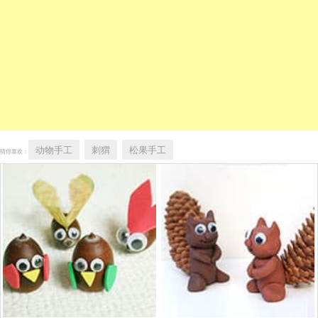
动物手工
刺猬
松果手工
猜你喜欢：