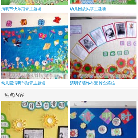
清明节快乐踏青主题墙
幼儿园放风筝主题墙
幼儿园清明节踏青主题墙
清明节墙饰布置 悼念英雄
热点内容