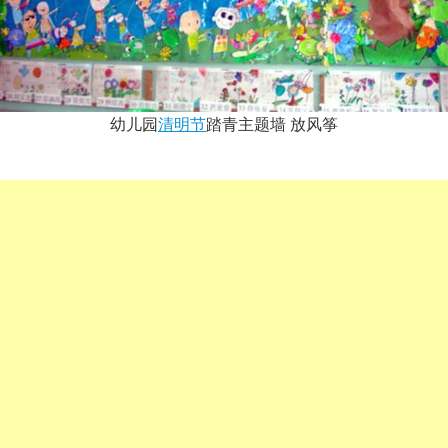
幼儿园
清明节
踏青主题墙 放风筝