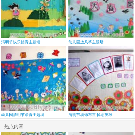
清明节快乐踏青主题墙
幼儿园放风筝主题墙
幼儿园清明节踏青主题墙
清明节墙饰布置 悼念英雄
热点内容