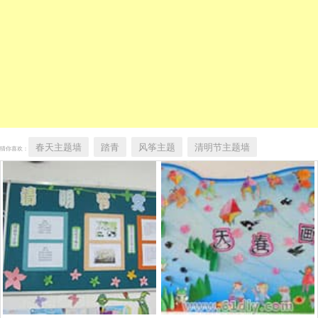
春天主题墙
踏青
风筝主题
清明节主题墙
猜你喜欢：